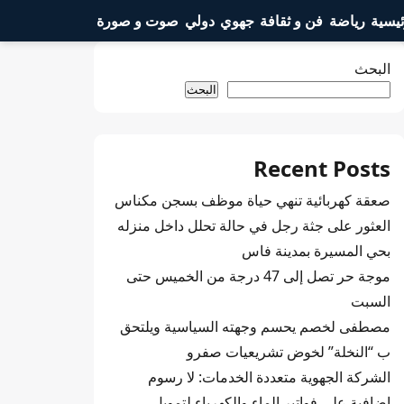
ئيسية
رياضة
فن و ثقافة
جهوي
دولي
صوت و صورة
البحث
البحث
Recent Posts
صعقة كهربائية تنهي حياة موظف بسجن مكناس
العثور على جثة رجل في حالة تحلل داخل منزله
بحي المسيرة بمدينة فاس
موجة حر تصل إلى 47 درجة من الخميس حتى
السبت
مصطفى لخصم يحسم وجهته السياسية ويلتحق
ب “النخلة” لخوض تشريعيات صفرو
الشركة الجهوية متعددة الخدمات: لا رسوم
إضافية على فواتير الماء والكهرباء لتمويل