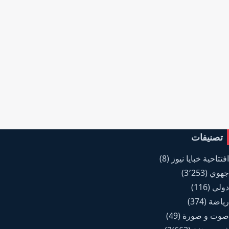
تصنيفات
افتتاحية خبايا نيوز
(8)
جهوي
(3٬253)
دولي
(116)
رياضة
(374)
صوت و صورة
(49)