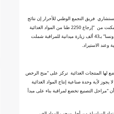
اري فريق التجمع الوطني للأحرار إن نتائج
مراقبة المكتب الوطني للسلامة الصحية للمنتجات الغذائية مكنت من “إرجاع 2250 طنا من المواد الغذائية
المستورَدة غير المطابقة للمعايير”؛ وذلك بعد قيام مصالح “أونسا” بـ43 ألف زيارة ميدانية للمراقبة شملت
 لها المنتجات الغذائية تركز على “منح الرخص
جوز لأية وحدة صناعية إنتاج المواد الغذائية
ن “مراحل التصنيع تخضع لمراقبة بناء على مبدأ
متداد السلسلة من أجل سحب المواد الغير