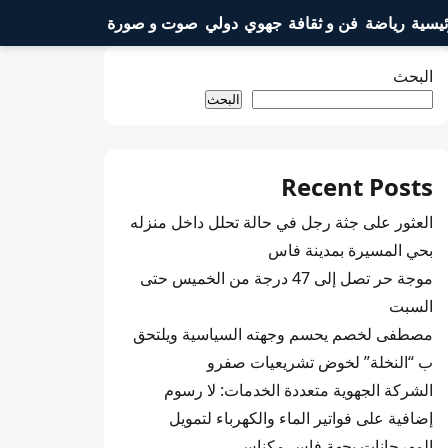
ئيسية
رياضة
فن و ثقافة
جهوي
دولي
صوت و صورة
البحث
البحث
Recent Posts
العثور على جثة رجل في حالة تحلل داخل منزله
بحي المسيرة بمدينة فاس
موجة حر تصل إلى 47 درجة من الخميس حتى
السبت
مصطفى لخصم يحسم وجهته السياسية ويلتحق
ب “النخلة” لخوض تشريعيات صفرو
الشركة الجهوية متعددة الخدمات: لا رسوم
إضافية على فواتير الماء والكهرباء لتمويل
المهرجانات بجهة فاس مكناس