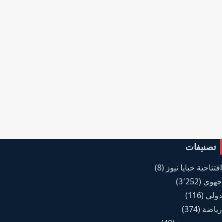
تصنيفات
افتتاحية خبايا نيوز
(8)
جهوي
(3٬252)
دولي
(116)
رياضة
(374)