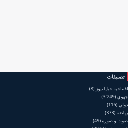
تصنيفات
افتتاحية خبايا نيوز
(8)
جهوي
(3٬249)
دولي
(116)
رياضة
(373)
صوت و صورة
(49)