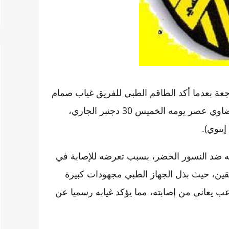
عة بعدما أكد الطاقم الطبي للفريق غياب صمام
الدفاع ياسين الرامي عن المباراة المنتظرة ضد الرجاء البيضاوي عصر يومه الخميس 30 دجنبر الجاري،
قه ضد النسور الخضر، بسبب تعرضه للإصابة في
ريقين، حيث بذل الجهاز الطبي مجهودات كبيرة
لاعب يعاني من إصابته، مما يؤكد غيابه رسميا عن