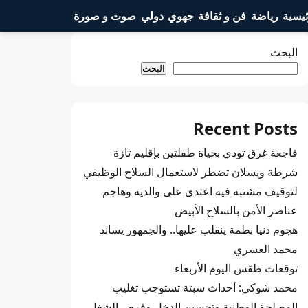
ئيسية
رياضة
فن و ثقافة
جهوي
دولي
صوت و صورة
البحث
البحث
Recent Posts
فاجعة غرق تودي بحياة طفلتين بإقليم تازة
شرطة ويسلان تضطر لاستعمال السلاح الوظيفي
لتوقيف مشتبه فيه اعتدى على والديه وهاجم
عناصر الأمن بالسلاح الأبيض
هجوم دنيا بطمة ينقلب عليها.. والجمهور يساند
محمد العسري
توقعات طقس اليوم الأربعاء
محمد شوكي: أحداث سبتة تستوجب تغليب
المصلحة الوطنية وتحسين الدخل وفرص الشغل