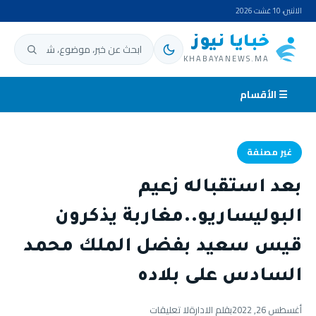
الاثنين، 10 غشت 2026
خبايا نيوز
ابحث عن:
KHABAYANEWS.MA
☰ الأقسام
غير مصنفة
بعد استقباله زعيم
البوليساريو..مغاربة يذكرون
قيس سعيد بفضل الملك محمد
السادس على بلاده
أغسطس 26, 2022
بقلم الادارة
لا تعليقات