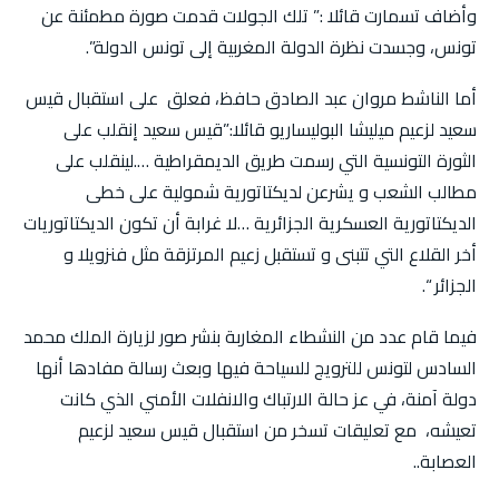
وأضاف تسمارت قائلا :” تلك الجولات قدمت صورة مطمئنة عن
تونس، وجسدت نظرة الدولة المغربية إلى تونس الدولة”.
أما الناشط مروان عبد الصادق حافظ، فعلق على استقبال قيس
سعيد لزعيم ميليشا البوليساريو قائلا:”قيس سعيد إنقلب على
الثورة التونسية التي رسمت طريق الديمقراطية ….لينقلب على
مطالب الشعب و يشرعن لديكتاتورية شمولية على خطى
الديكتاتورية العسكرية الجزائرية …لا غرابة أن تكون الديكتاتوريات
أخر القلاع التي تتبنى و تستقبل زعيم المرتزقة مثل فنزويلا و
الجزائر “.
فيما قام عدد من النشطاء المغاربة بنشر صور لزيارة الملك محمد
السادس لتونس للترويج للسياحة فيها وبعث رسالة مفادها أنها
دولة آمنة، في عز حالة الارتباك والانفلات الأمني الذي كانت
تعيشه، مع تعليقات تسخر من استقبال قيس سعيد لزعيم
العصابة..