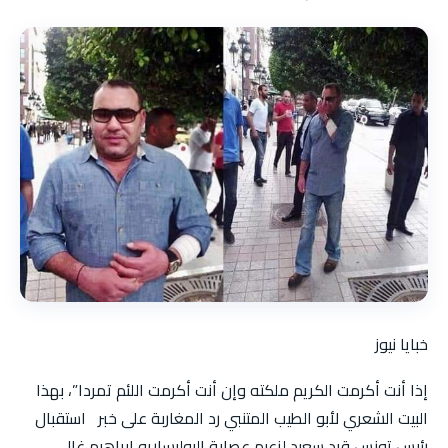
خبايا نيوز
إذا أنت أكرمت الكريم ملكته وإن أنت أكرمت اللئم تمردا”، بهذا
البيت الشعري لأبو الطيب المتنبي رد المغاربة على خبر استقبال
رئيس تونس قيد سعيد لزعيم عصابة البوليساريو إبراهيم غالي.