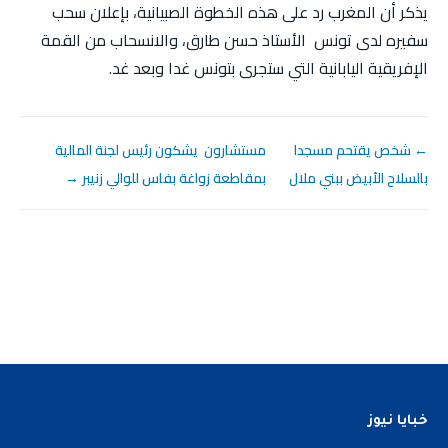
يذكر أن المغرب رد على هذه الخطوة الصبيانية، بإعلان سحب
سفيره لدى تونس الأستاذ حسن طارق، والانسحاب من القمة
الإفريقية اليابانية التي ستجرى بتونس غدا وبعد غد.
← شخص يقتحم مسجدا
مستشارون يشكون رئيس لجنة المالية
بالسلاح الأبيض ببني ملال
بمقاطعة زواغة بفاس للوالي زنيبر →
خبايا نيوز