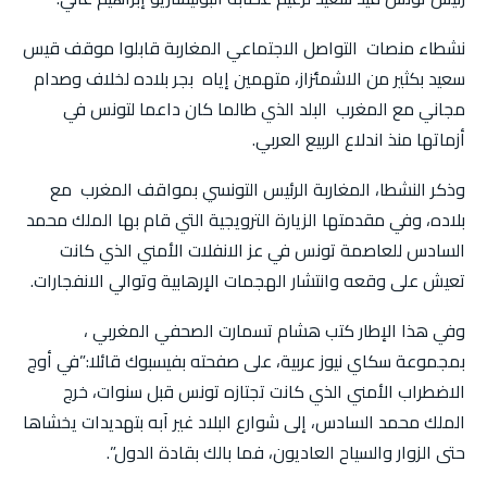
نشطاء منصات التواصل الاجتماعي المغاربة قابلوا موقف قيس
سعيد بكثير من الاشمئزاز، متهمين إياه بجر بلاده لخلاف وصدام
مجاني مع المغرب البلد الذي طالما كان داعما لتونس في
أزماتها منذ اندلاع الربيع العربي.
وذكر النشطا، المغاربة الرئيس التونسي بمواقف المغرب مع
بلاده، وفي مقدمتها الزيارة الترويجية التي قام بها الملك محمد
السادس للعاصمة تونس في عز الانفلات الأمني الذي كانت
تعيش على وقعه وانتشار الهجمات الإرهابية وتوالي الانفجارات.
وفي هذا الإطار كتب هشام تسمارت الصحفي المغربي ،
بمجموعة سكاي نيوز عربية، على صفحته بفيسبوك قائلا:”في أوج
الاضطراب الأمني الذي كانت تجتازه تونس قبل سنوات، خرج
الملك محمد السادس، إلى شوارع البلاد غير آبه بتهديدات يخشاها
حتى الزوار والسياح العاديون، فما بالك بقادة الدول”.