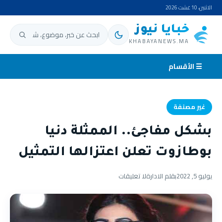
الاثنين، 10 غشت 2026
خبايا نيوز
ابحث عن:
KHABAYANEWS.MA
☰ الأقسام
غير مصنفة
بشكل مفاجئ.. الممثلة دنيا
بوطازوت تعلن اعتزالها التمثيل
يوليو 5, 2022
بقلم الادارة
لا تعليقات