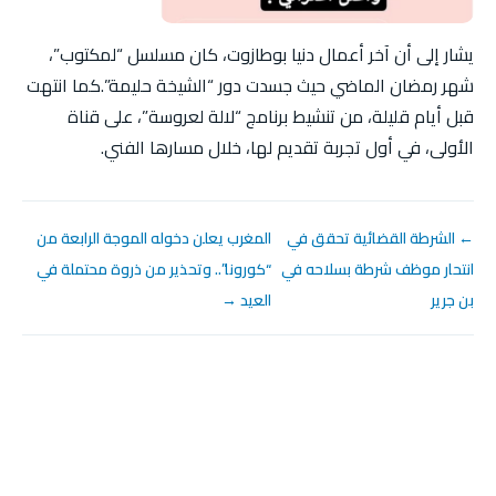
يشار إلى أن آخر أعمال دنيا بوطازوت، كان مسلسل “لمكتوب”،
شهر رمضان الماضي حيث جسدت دور “الشيخة حليمة”.كما انتهت
قبل أيام قليلة، من تنشيط برنامج “لالة لعروسة”، على قناة
الأولى، في أول تجربة تقديم لها، خلال مسارها الفني.
← الشرطة القضائية تحقق في
المغرب يعلن دخوله الموجة الرابعة من
انتحار موظف شرطة بسلاحه في
“كورونا”.. وتحذير من ذروة محتملة في
بن جرير
العيد →