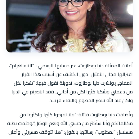
أعلنت الممثلة دنيا بوطازوت، عبر حسابها الرسمي بـ”الانستغرام”،
اعتزالها مجال التمثيل، دون الكشف عن أسباب هذا القرار
المفاجئ.ونشرت دنيا بوطازوت، تدوينة تقول فيها: “شكرا لكل
من دعمني وشكرا كثيرا لكل من أذاني.. فقد انتصرتم في الدنيا
ولكن عند الله تنتصر الخصوم واللقاء قريب”.
وأضافت دنيا بوطازوت قائلة: “فلا تفرحوا كثيرا واكثروا من
مكالماتكم وأنا سأكثر من حسبي الله ونعم الوكيل”.وختمت بطلة
مسلسل “لمكتوب”، رسالتها بالقول: “هنا تتوقف مسيرتي وأعلن