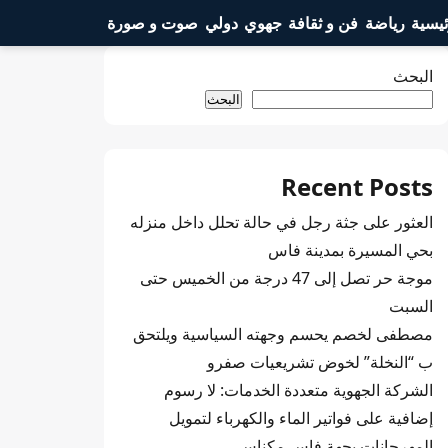
ئيسية
رياضة
فن و ثقافة
جهوي
دولي
صوت و صورة
البحث
البحث
Recent Posts
العثور على جثة رجل في حالة تحلل داخل منزله
بحي المسيرة بمدينة فاس
موجة حر تصل إلى 47 درجة من الخميس حتى
السبت
مصطفى لخصم يحسم وجهته السياسية ويلتحق
ب “النخلة” لخوض تشريعيات صفرو
الشركة الجهوية متعددة الخدمات: لا رسوم
إضافية على فواتير الماء والكهرباء لتمويل
المهرجانات بجهة فاس مكناس