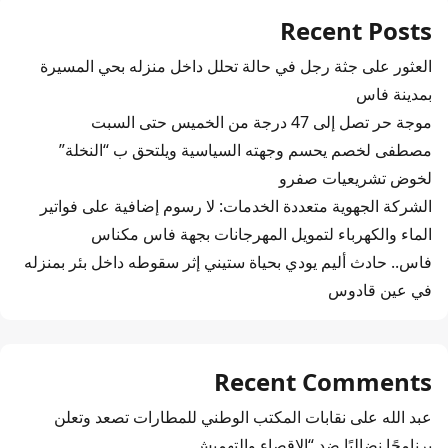
Recent Posts
العثور على جثة رجل في حالة تحلل داخل منزله بحي المسيرة
بمدينة فاس
موجة حر تصل إلى 47 درجة من الخميس حتى السبت
مصطفى لخصم يحسم وجهته السياسية ويلتحق ب “النخلة”
لخوض تشريعيات صفرو
الشركة الجهوية متعددة الخدمات: لا رسوم إضافية على فواتير
الماء والكهرباء لتمويل المهرجانات بجهة فاس مكناس
فاس.. حادث أليم يودي بحياة ستيني إثر سقوطه داخل بئر بمنزله
في عين قادوس
Recent Comments
عبد الله
على
نقابات المكتب الوطني للمطارات تصعد وتعلن
برنامجًا نضاليًا ضد “الإقصاء والتهميش