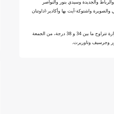
رباط والجديدة وسيدي بنور والنواصر
والصويرة واشتوكة-آيت بها وأكادير-اداوتنان
ومن المتوقع أيضا، بحسب النشرة ذاتها، تسجيل درجات حرارة تتراوح ما بين 34 و 38 درجة، من الجمعة
ور وجرسيف وتاوريرت.