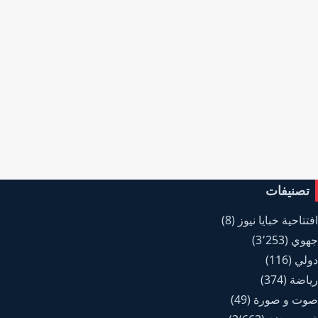
تصنيفات
افتتاحية خبايا نيوز
(8)
جهوي
(3٬253)
دولي
(116)
رياضة
(374)
صوت و صورة
(49)