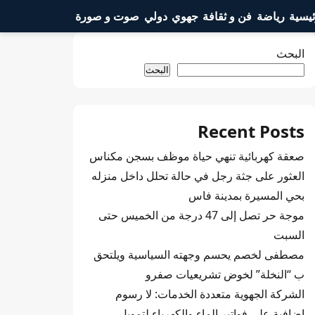
ئيسية
رياضة
فن و ثقافة
جهوي
دولي
صوت و صورة
البحث
البحث
Recent Posts
صعقة كهربائية تنهي حياة موظف بسجن مكناس
العثور على جثة رجل في حالة تحلل داخل منزله
بحي المسيرة بمدينة فاس
موجة حر تصل إلى 47 درجة من الخميس حتى
السبت
مصطفى لخصم يحسم وجهته السياسية ويلتحق
ب “النخلة” لخوض تشريعيات صفرو
الشركة الجهوية متعددة الخدمات: لا رسوم
إضافية على فواتير الماء والكهرباء لتمويل