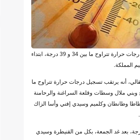
تتوقع المديرية العامة للأرصاد الجوية تسجيل موجة حر مع درجات حرارة تتراوح ما بين 34 و 39 درجة، ابتداء
م المملكة.
لي، أنه يرتقب تسجيل درجات حرارة تتراوح ما
بنصالح وبني ملال وسطات وقلعة السراغنة والرحامنة
اطا وطانطان وكلميم وسيدي إفني وأسا الزاك
رتقب، تسجيل درجات حرارة تتراوح ما بين 34 و 39 درجة، بعد غد الجمعة، بكل من القنيطرة وسيدي