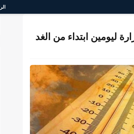
الر
رة ليومين ابتداء من الغد