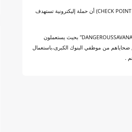
ذكرت شركة متخصصة في الأمن الإليكتروني (CHECK POINT RESEARCH) أن حملة إليكترونية تستهدف
واكدت الشركة أن المهاجمين يطلقون على أنفسهم إسم ” DANGEROUSSAVANA” بحيث يستعملون
اص ضحاياهم من موظفي البنوك الكبرى،باستعمال