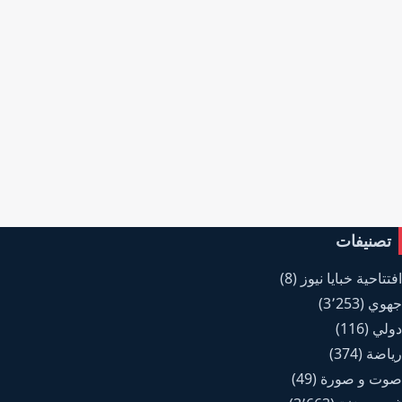
تصنيفات
افتتاحية خبايا نيوز
(8)
جهوي
(3٬253)
دولي
(116)
رياضة
(374)
صوت و صورة
(49)