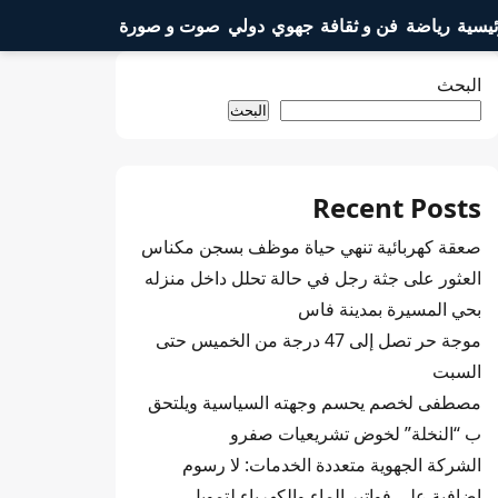
ئيسية
رياضة
فن و ثقافة
جهوي
دولي
صوت و صورة
البحث
البحث
Recent Posts
صعقة كهربائية تنهي حياة موظف بسجن مكناس
العثور على جثة رجل في حالة تحلل داخل منزله
بحي المسيرة بمدينة فاس
موجة حر تصل إلى 47 درجة من الخميس حتى
السبت
مصطفى لخصم يحسم وجهته السياسية ويلتحق
ب “النخلة” لخوض تشريعيات صفرو
الشركة الجهوية متعددة الخدمات: لا رسوم
إضافية على فواتير الماء والكهرباء لتمويل