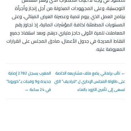
للصمود في وجه تداعيات الاضطراب الذي وسم السلاسل
اللوجستية، وعلى المجهودات المبذولة من أجل إنجاز وأجرأة
برنامج العمل الذي يروم تنمية وعصرنة العرض المينائي، وعلى
المستويات المطمئنة لكافة المؤشرات المالية، إذ تجاوز رقم
المعاملات للمرة الأولى حاجز ملياري درهم. وبعد استنفاذ جميع
النقاط المدرجة في جدول الأعمال، صادق المجلس على القرارات
المعروضة عليه.
← نائب برلماني يضع ملف مشاريعه الخاصة
المغرب يسجل 2782 إصابة
على طاولة المجلس الإداري ل “لاراديف” التي
جديدة و9 وفيات بـ”كورونا”
تسعى إلى تأمين التزود بالماء
في 24 ساعة →