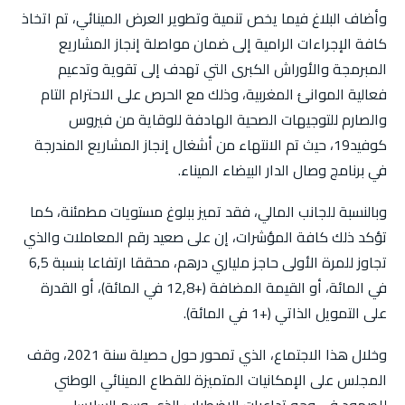
وأضاف البلاغ فيما يخص تنمية وتطوير العرض المينائي، تم اتخاذ
كافة الإجراءات الرامية إلى ضمان مواصلة إنجاز المشاريع
المبرمجة والأوراش الكبرى التي تهدف إلى تقوية وتدعيم
فعالية الموانئ المغربية، وذلك مع الحرص على الاحترام التام
والصارم للتوجيهات الصحية الهادفة للوقاية من فيروس
كوفيد19، حيث تم الانتهاء من أشغال إنجاز المشاريع المندرجة
في برنامج وصال الدار البيضاء الميناء.
وبالنسبة للجانب المالي، فقد تميز ببلوغ مستويات مطمئنة، كما
تؤكد ذلك كافة المؤشرات، إن على صعيد رقم المعاملات والذي
تجاوز للمرة الأولى حاجز ملياري درهم، محققا ارتفاعا بنسبة 6٫5
في المائة، أو القيمة المضافة (+12٫8 في المائة)، أو القدرة
على التمويل الذاتي (+1 في المائة).
وخلال هذا الاجتماع، الذي تمحور حول حصيلة سنة 2021، وقف
المجلس على الإمكانيات المتميزة للقطاع المينائي الوطني