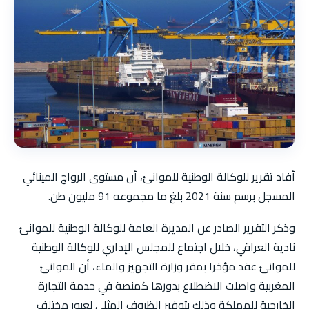
أفاد تقرير للوكالة الوطنية للموانئ، أن مستوى الرواج المينائي
المسجل برسم سنة 2021 بلغ ما مجموعه 91 مليون طن.
وذكر التقرير الصادر عن المديرة العامة للوكالة الوطنية للموانئ
نادية العراقي، خلال اجتماع للمجلس الإداري للوكالة الوطنية
للموانئ عقد مؤخرا بمقر وزارة التجهيز والماء، أن الموانئ
المغربية واصلت الاضطلاع بدورها كمنصة في خدمة التجارة
الخارجية للمملكة وذلك بتوفير الظروف المثلى لعبور مختلف