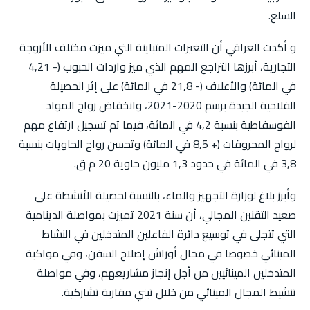
السلع.
و أكدت العراقي أن التغيرات المتباينة التي ميزت مختلف الأروجة
التجارية، أبرزها التراجع المهم الذي ميز واردات الحبوب (- 4,21
في المائة) والأعلاف (- 21,8 في المائة) على إثر الحصيلة
الفلاحية الجيدة برسم 2020-2021، وانخفاض رواج المواد
الفوسفاطية بنسبة 4,2 في المائة، فيما تم تسجيل ارتفاع مهم
لرواج المحروقات (+ 8,5 في المائة) وتحسن رواج الحاويات بنسبة
3,8 في المائة في حدود 1,3 مليون حاوية 20 م ق.
وأبرز بلاغ لوزارة التجهيز والماء، بالنسبة لحصيلة الأنشطة على
صعيد التقنين المجالي، أن سنة 2021 تميزت بمواصلة الدينامية
التي تتجلى في توسيع دائرة الفاعلين المتدخلين في النشاط
المينائي خصوصا في مجال أوراش إصلاح السفن، وفي مواكبة
المتدخلين المينائيين من أجل إنجاز مشاريعهم، وفي مواصلة
تنشيط المجال المينائي من خلال تبني مقاربة تشاركية.