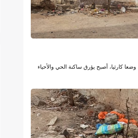
عا كارثيا، أصبح يؤرق ساكنة الحي والأحياء