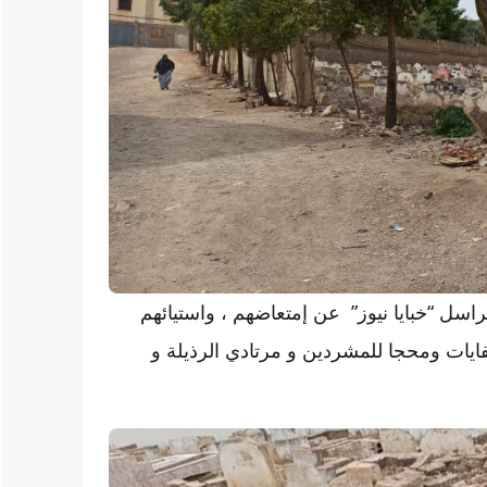
سل “خبايا نيوز” عن إمتعاضهم ، واستيائهم
يات ومحجا للمشردين و مرتادي الرذيلة و