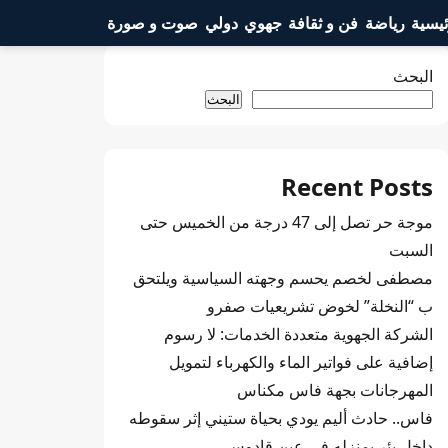
ئيسية
رياضة
فن و ثقافة
جهوي
دولي
صوت و صورة
البحث
البحث
Recent Posts
موجة حر تصل إلى 47 درجة من الخميس حتى
السبت
مصطفى لخصم يحسم وجهته السياسية ويلتحق
ب “النخلة” لخوض تشريعيات صفرو
الشركة الجهوية متعددة الخدمات: لا رسوم
إضافية على فواتير الماء والكهرباء لتمويل
المهرجانات بجهة فاس مكناس
فاس.. حادث أليم يودي بحياة ستيني إثر سقوطه
داخل بئر بمنزله في عين قادوس