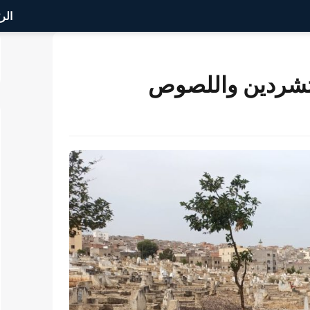
الر
متشردين واللصوص