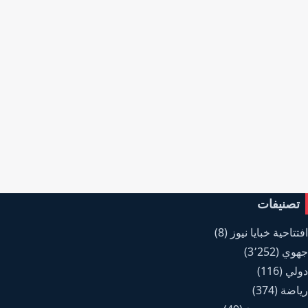
تصنيفات
افتتاحية خبايا نيوز
(8)
جهوي
(3٬252)
دولي
(116)
رياضة
(374)