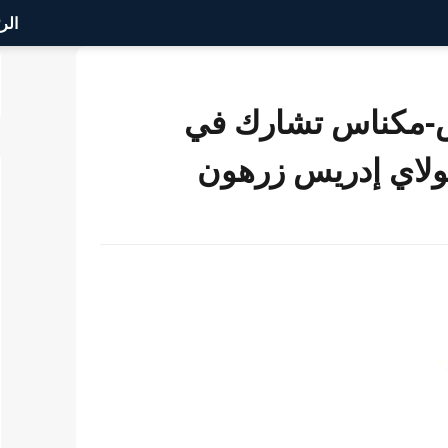
الر
اس-مكناس تشارك في
مولاي إدريس زرهون