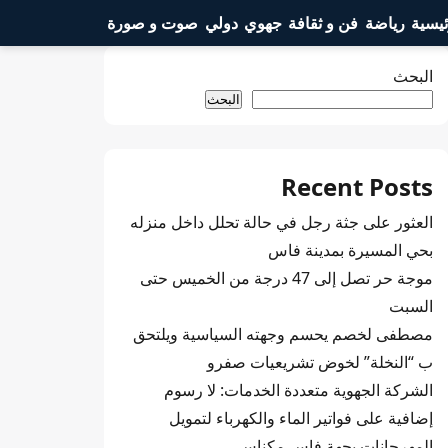
ئيسية
رياضة
فن و ثقافة
جهوي
دولي
صوت و صورة
البحث
البحث
Recent Posts
العثور على جثة رجل في حالة تحلل داخل منزله
بحي المسيرة بمدينة فاس
موجة حر تصل إلى 47 درجة من الخميس حتى
السبت
مصطفى لخصم يحسم وجهته السياسية ويلتحق
ب “النخلة” لخوض تشريعيات صفرو
الشركة الجهوية متعددة الخدمات: لا رسوم
إضافية على فواتير الماء والكهرباء لتمويل
المهرجانات بجهة فاس مكناس