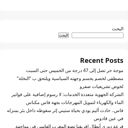
البحث
البحث
Recent Posts
موجة حر تصل إلى 47 درجة من الخميس حتى السبت
مصطفى لخصم يحسم وجهته السياسية ويلتحق ب “النخلة”
لخوض تشريعيات صفرو
الشركة الجهوية متعددة الخدمات: لا رسوم إضافية على فواتير
الماء والكهرباء لتمويل المهرجانات بجهة فاس مكناس
فاس.. حادث أليم يودي بحياة ستيني إثر سقوطه داخل بئر بمنزله
في عين قادوس
قرعة دوري أبطال إفريقيا تضع المغرب الفاسي في مواجهة