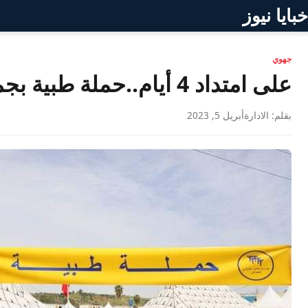
خبايا نيوز
جهوي
على امتداد 4 أيام..حملة طبية بجماعة عين عائشة
بقلم: الادارة
أبريل 5, 2023