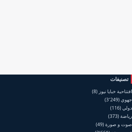
تصنيفات
افتتاحية خبايا نيوز
(8)
جهوي
(3٬249)
دولي
(116)
رياضة
(373)
صوت و صورة
(49)