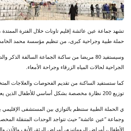
حملة طبية وجراحية كبرى، من تنظيم مؤسسة محمد الخام
وسيستفيد 80 مريضا من ساكنة الجماعة السالفة الذك
الجراحية لحالات المياه الزرقاء وجراحة الأمعاء.
كما ستستفيد الساكنة من تقديم الفحوصات والعلاجات المتخص
توزيع 200 نظارة مخصصة بشكل أساسي للأطفال الذين يعانون من مشاكل في البصر.
ي الحملة الطبية ستنظم بالتوازي بين المستشفى الإقليمي بت
وجماعة “عين عائشة” حيث تتواجد الوحدات المتنقلة المخص
الأطفال، أمراض الروماتيزم، أمراض الرئة، الأنف والأذن 