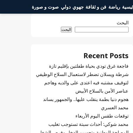
ئيسية
رياضة
فن و ثقافة
جهوي
دولي
صوت و صورة
البحث
البحث
Recent Posts
فاجعة غرق تودي بحياة طفلتين بإقليم تازة
شرطة ويسلان تضطر لاستعمال السلاح الوظيفي
لتوقيف مشتبه فيه اعتدى على والديه وهاجم
عناصر الأمن بالسلاح الأبيض
هجوم دنيا بطمة ينقلب عليها.. والجمهور يساند
محمد العسري
توقعات طقس اليوم الأربعاء
محمد شوكي: أحداث سبتة تستوجب تغليب
المصلحة الوطنية وتحسين الدخل وفرص الشغل