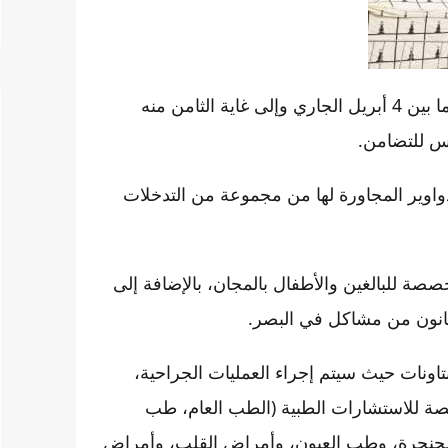
تشهد جماعة عين عائشة إقليم تاونات خلال الفترة الممتدة ما بين 4 أبريل الجاري وإلى غاية الثامن منه
س للتضامن.
ر والدواوير المجاورة لها من مجموعة من التدخلات
صة للبالغين والأطفال بالمجان، بالإضافة إلى
اونات حيث سيتم إجراء العمليات الجراحية،
صة للاستشارات الطبية (الطب العام، طب
والحنجرة، وطب العيون، وأمراض القلب، وأمراض