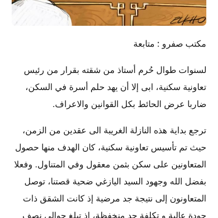
مكتب صفرو : متابعة
لسنوات طوال حُرم أستاذ من شقته بقرار من رئيس
تعاونية سكنية، ابى إلا أن يهد حلم أسرة في السكن،
ضاربا عرض الحائط بكل القوانين والاعراف.
ترجع بداية هذه النازلة الغريبة الى عقدين من الزمن،
حيث تم تأسيس تعاونية سكنية، كان الهدف منها حصول
المتعاونين على سكن بثمن معقول وفي المتناول. وفعلا
بفضل الله وجهود السيد اليازغي ضحية قصتنا، توصل
المتعاونون إلى نتيجة جد مرضية إذ كانت الشقق ذات
جودة عالية و تكلفة جد منخفظة، إذ تبلغ حوالي نصف