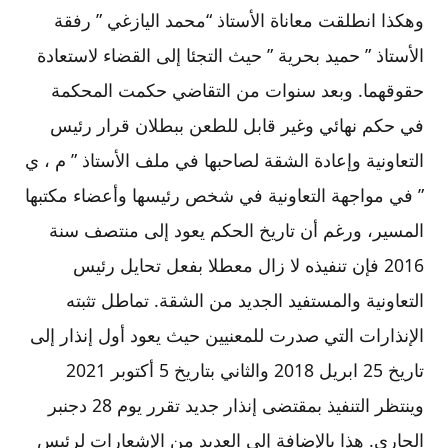
وهكذا انطلقت معاناة الأستاذ “محمد اليازغي ” رفقة
الأستاذ ” حميد بحرية ” حيث التجئا إلى القضاء لاستعادة
حقوقهما. وبعد سنوات من التقاضي حكمت المحكمة
في حكم نهائي وغير قابل للطعن ببطلان قرار رئيس
التعاونية وإعادة الشقة لصاحبها في ملف الأستاذ ” م ، ي
” في مواجهة التعاونية في شخص رئيسها وأعضاء مكتبها
المسير، ورغم أن تاريخ الحكم يعود إلى منتصف سنة
2016 فإن تنفيذه لا زال معطلا بفعل تحايل رئيس
التعاونية والمستفيد الجديد من الشقة. تماطل تثبته
الإنذارات التي صدرت للمعنيين حيث يعود أول إنذار إلى
تاريخ 25 ابريل 2018 والثاني بتاريخ 5 أكتوبر 2021
وينتظر التنفيذ بمقتضى إنذار جديد تقرر يوم 28 دجنبر
الجاري. هذا بالإضافة إلى العديد من الإشعارات لرئيس