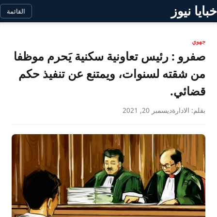
خبايا نيوز
القائمة
جهوي
صفرو : رئيس تعاونية سكنية يَحرم موظفا
من شقته لسنوات، ويمتنع عن تنفيذ حكم
قضائي.
بقلم: الادارة
ديسمبر 20, 2021