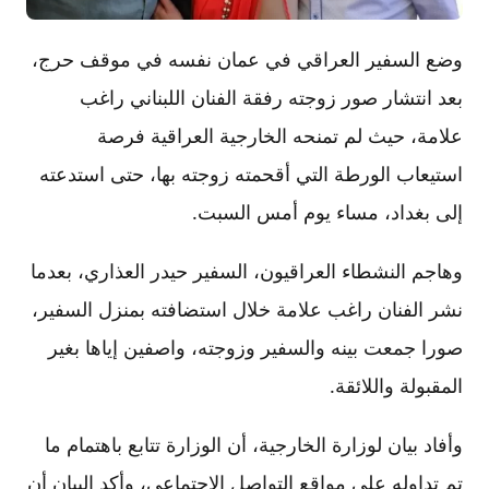
وضع السفير العراقي في عمان نفسه في موقف حرج،
بعد انتشار صور زوجته رفقة الفنان اللبناني راغب
علامة، حيث لم تمنحه الخارجية العراقية فرصة
استيعاب الورطة التي أقحمته زوجته بها، حتى استدعته
إلى بغداد، مساء يوم أمس السبت.
وهاجم النشطاء العراقيون، السفير حيدر العذاري، بعدما
نشر الفنان راغب علامة خلال استضافته بمنزل السفير،
صورا جمعت بينه والسفير وزوجته، واصفين إياها بغير
المقبولة واللائقة.
وأفاد بيان لوزارة الخارجية، أن الوزارة تتابع باهتمام ما
تم تداوله على مواقع التواصل الاجتماعي، وأكد البيان أن