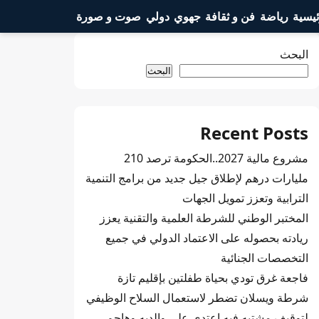
ئيسية
رياضة
فن و ثقافة
جهوي
دولي
صوت و صورة
البحث
البحث
Recent Posts
مشروع مالية 2027..الحكومة ترصد 210
مليارات درهم لإطلاق جيل جديد من برامج التنمية
الترابية وتعزز تمويل الجهات
المختبر الوطني للشرطة العلمية والتقنية يعزز
ريادته بحصوله على الاعتماد الدولي في جميع
التخصصات الجنائية
فاجعة غرق تودي بحياة طفلتين بإقليم تازة
شرطة ويسلان تضطر لاستعمال السلاح الوظيفي
لتوقيف مشتبه فيه اعتدى على والديه وهاجم