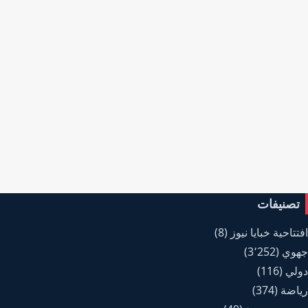
تصنيفات
افتتاحية خبايا نيوز
(8)
جهوي
(3٬252)
دولي
(116)
رياضة
(374)