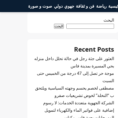
ئيسية
رياضة
فن و ثقافة
جهوي
دولي
صوت و صورة
البحث
البحث
Recent Posts
العثور على جثة رجل في حالة تحلل داخل منزله
بحي المسيرة بمدينة فاس
موجة حر تصل إلى 47 درجة من الخميس حتى
السبت
مصطفى لخصم يحسم وجهته السياسية ويلتحق
ب “النخلة” لخوض تشريعيات صفرو
الشركة الجهوية متعددة الخدمات: لا رسوم
إضافية على فواتير الماء والكهرباء لتمويل
المهرجانات بجهة فاس مكناس