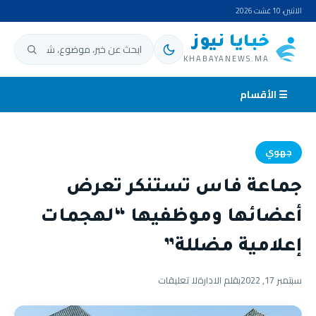
الاثنين، 10 غشت 2026
خبايا نيوز
ابحث عن:
KHABAYANEWS.MA
☰ الأقسام
جهوي
جماعة فاس تستنكر تعرض
أعضائها وموظفيها “لهجمات
إعلامية مضللة”
سبتمبر 17, 2022
بقلم الادارة
لا تعليقات