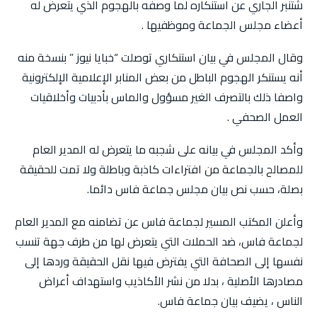
شتنبر الجاري عن استنكاره لما وصفه بالهجوم الذي يتعرض له
أعضاء مجلس الجماعة وموظفيها .
وقال المجلس في بيان استنكاري توصلت “خبايا نيوز ” بنسخة منه
أنه يستنكر الهجوم الباطل من بعض المنابر الإعلامية الإلكترونية
واصفا ذلك بالتصرف الغير مسؤول والماس بأدبيات وأخلاقيات
العمل الصحفي .
وأكد المجلس في بيانه على شجبه ما يتعرض له المدير العام
للمصالح بالجماعة من افتراءات كاذبة وباطلة ولا تمت للحقيقة
بصلة، حسب نص بيان مجلس جماعة فاس دائما.
وأعلن المكتب المسير لجماعة فاس عن تضامنه مع المدير العام
لجماعة فاس، ضد الحملات التي يتعرض لها من طرف جهة تنسب
نفسها إلى الصحافة التي يفترض فيها نقل الحقيقة وردها إلى
مصادرها الأصلية ، بدلا من نشر الأكاذيب واستهداف أعراض
الناس ، يضيف بيان جماعة فاس.