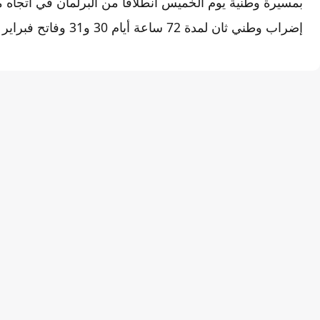
بمسيرة وطنية يوم الخميس انطلاقا من البرلمان في اتجاه مق
إضراب وطني ثان لمدة 72 ساعة أيام 30 و31 وفاتح فبراير المقبل، مع مسيرة وطنية بالرباط..