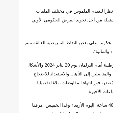
 “نظرا للتقدم الملموس في مختلف الملفات
مستقلة من أجل تجويد العرض الحكومي الأولي
لحكومة على بعض النقاط التمريضية العالقة متم
والمالية”.
وأشاد المكتب النقابي بـ”النجاح الباهر الذي حققته الوقفة الوطنية أمام البرلمان يوم 20 يناير 2024 والأشكال
ت والمناضلين إلى التأهب والاستعداد للاحتجاج
صدر، فور انتهاء المفاوضات، بلاغا تفصيليا
اعات الأخيرة.
جدير بالذكر أنه كان من المقرر خوض إضراب وطني لمدة 48 ساعة اليوم الأربعاء وغدا الخميس، مرفقا