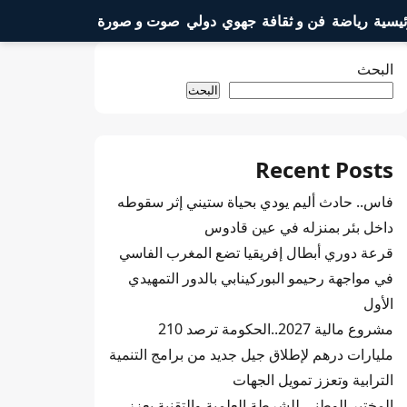
ئيسية
رياضة
فن و ثقافة
جهوي
دولي
صوت و صورة
البحث
البحث
Recent Posts
فاس.. حادث أليم يودي بحياة ستيني إثر سقوطه
داخل بئر بمنزله في عين قادوس
قرعة دوري أبطال إفريقيا تضع المغرب الفاسي
في مواجهة رحيمو البوركينابي بالدور التمهيدي
الأول
مشروع مالية 2027..الحكومة ترصد 210
مليارات درهم لإطلاق جيل جديد من برامج التنمية
الترابية وتعزز تمويل الجهات
المختبر الوطني للشرطة العلمية والتقنية يعزز