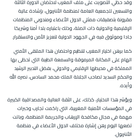
وقد حظي التصويت على ملف المغرب لاحتضان الدورة الثالثة
والتسعين للجمعية العامة لمنظمة الأنتربول، بإشادة عالية
مقرونة بتصفيقات ممثلي الدول الأعضاء ومندوبي المنظمات
الإقليمية والدولية ذات الصلة، وذلك باعتباره بلدا آمنا وشريكا
جادا وموثوق فيه في الجهود الدولية لتعزيز الأمن والاستقرار.
كما برهن اختيار المغرب لتنظيم واحتضان هذا الملتقى الأمني
الهام على المكانة المرموقة والسمعة الطيبة التي تحظى بها
المملكة في محيطها الإقليمي والدولي، بفضل التدبير الرشيد
والحكم السديد لصاحب الجلالة الملك محمد السادس، نصره الله
وأيده.
ويؤشر هذا الاختيار، كذلك، على الثقة العالية والمصداقية الكبيرة
في المؤسسات الأمنية المغربية، التي راكمت تجارب وخبرات
مهمة في مجال مكافحة الإرهاب والجريمة المنظمة، وباتت
تضعها اليوم رهن إشارة مختلف الدول الأعضاء في منظمة
الأنتربول.