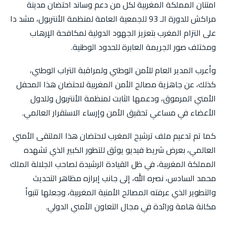
امتنان المملكة المغربية لكل من دعم وساند احتضان مدينة
مراكش للدورة الـ 93 للجمعية العامة لمنظمة الأنتربول، مشد دا
على التزام المغرب بتعزيز الجهود الدولية لمكافحة الإرهاب
ومختلف صور الجريمة العابرة للحدود الوطنية.
وأعرب المدير العام للأمن الوطني ولمراقبة التراب الوطني،
كذلك، عن جاهزية مصالح الأمن المغربية لاحتضان هذا المحفل
الأمني المرموق، ودعمها الثابت لمنظمة الأنتربول وللدول
الأعضاء في مساعي تحقيق الأمن وإرساء الاستقرار العالمي.
كما تم تدعيم ملف ترشيح المغرب لاحتضان هذا الملتقى الأمني
العالمي، بعرض شريط فيديو يوثق للتطور الكبير الذي تشهده
المملكة المغربية، في ظل القيادة الرشيدة لصاحب الجلالة الملك
محمد السادس، نصره الله، إلى جانب إبرازه مظاهر التحديث
والتطوير الذي عرفته المصالح الأمنية المغربية، وجعلها تتبوأ
مكانة هامة ورائدة في مجال التعاون الأمني الدولي.