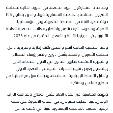
وقد جد د المشاركون، اليوم الجمعة، في الدورة الحالية لمنظمة
الأنتربول المقامة بالعاصمة النمساوية فيينا، والذين يمثلون 196
دولة عضو، الثقة في المملكة المغربية، وفي مؤسساتها
الأمنية، ومنحوها شرف تنظيم واحتضان فعاليات الجمعية العامة
للأنتربول في دورتها الثالثة والتسعين المقررة في عام 2025.
وتعد الجمعية العامة أرفع وأسمى هيئة إدارية وتقريرية داخل
منظمة الأنتربول، وتنعقد بشكل دوري وتضم رؤساء المصالح
والأجهزة المكلفة بتطبيق القانون في الدول الأعضاء، الذين
يجتمعون بغرض تقييم التحديات الأمنية على الصعيد الدولي،
وتحليل الأنماط الإجرامية المستجدة، ودراسة سبل مواجهتها من
منظور جماعي ومشترك.
وبهذه المناسبة، عبر المدير العام للأمن الوطني ولمراقبة التراب
الوطني، عبد اللطيف حموشي، في أعقاب التصويت على ملف
ترشيح المغرب بالعاصمة النمساوية فيينا، في كلمة له، عن