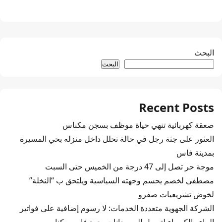
البحث
البحث
Recent Posts
صعقة كهربائية تنهي حياة موظف بسجن مكناس
العثور على جثة رجل في حالة تحلل داخل منزله بحي المسيرة
بمدينة فاس
موجة حر تصل إلى 47 درجة من الخميس حتى السبت
مصطفى لخصم يحسم وجهته السياسية ويلتحق ب “النخلة”
لخوض تشريعيات صفرو
الشركة الجهوية متعددة الخدمات: لا رسوم إضافية على فواتير
الماء والكهرباء لتمويل المهرجانات بجهة فاس مكناس