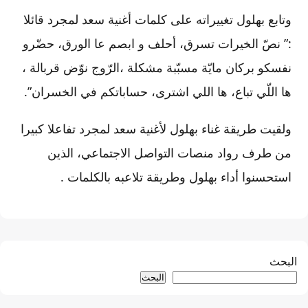
وتابع بهلول تغييراته على كلمات أغنية سعد لمجرد قائلا
:” نصّ الخيرات تسرق، أحلف و ابصم عا الورق، حضّرو
نفسكو بركان مايّة مسبّبة مشكلة ،الرّوج نوّض قربالة ،
ها اللّي تباع، ها اللي اشترى، حساباتكم في الخسران”.
ولقيت طريقة غناء بهلول لأغنية سعد لمجرد تفاعلا كبيرا
من طرف رواد منصات التواصل الاجتماعي، الذين
استحسنوا أداء بهلول وطريقة تلاعبه بالكلمات .
البحث
البحث