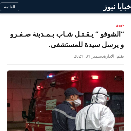
خبايا نيوز
القائمة
جهوي
“الشوفو ” يـقـتـل شـاب بـمـدينة صـفـرو
و يرسل سيدة للمستشفى.
بقلم: الادارة
ديسمبر 31, 2021