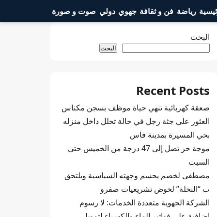
ئيسية
رياضة
فن و ثقافة
جهوي
دولي
صوت و صورة
البحث
البحث
Recent Posts
صعقة كهربائية تنهي حياة موظف بسجن مكناس
العثور على جثة رجل في حالة تحلل داخل منزله
بحي المسيرة بمدينة فاس
موجة حر تصل إلى 47 درجة من الخميس حتى
السبت
مصطفى لخصم يحسم وجهته السياسية ويلتحق
ب “النخلة” لخوض تشريعيات صفرو
الشركة الجهوية متعددة الخدمات: لا رسوم
إضافية على فواتير الماء والكهرباء لتمويل