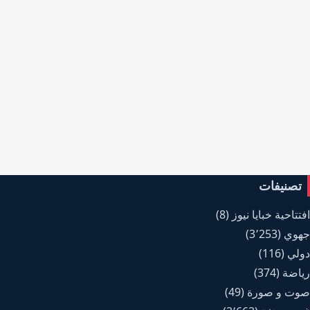
تصنيفات
افتتاحية خبايا نيوز
(8)
جهوي
(3٬253)
دولي
(116)
رياضة
(374)
صوت و صورة
(49)