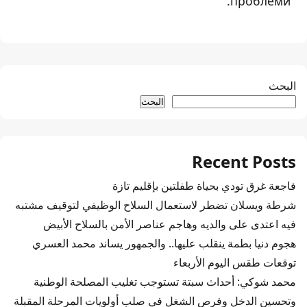
проблеми.
البحث
البحث
Recent Posts
فاجعة غرق تودي بحياة طفلتين بإقليم تازة
شرطة ويسلان تضطر لاستعمال السلاح الوظيفي لتوقيف مشتبه
فيه اعتدى على والديه وهاجم عناصر الأمن بالسلاح الأبيض
هجوم دنيا بطمة ينقلب عليها.. والجمهور يساند محمد العسري
توقعات طقس اليوم الأربعاء
محمد شوكي: أحداث سبتة تستوجب تغليب المصلحة الوطنية
وتحسين الدخل وفرص الشغل في صلب أولويات المرحلة المقبلة