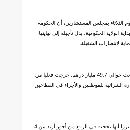
م الثلاثاء بمجلس المستشارين، أن الحكومة
ة الولاية الحكومية، بدل تأجيله إلى نهايتها،
ابة لانتظارات الشغيلة.
وأشار المسؤول الحكومي إلى أن كلفة الحوار الاجتماعي بلغت حوالي 49.7 مليار درهم، خرجت فعليا من
رة الشرائية للموظفين والأجراء في القطاعين
وأكد الوزير أن الحكومة ستختتم ولايتها بحصيلة “مشرفة”، مبرزا أنها نجحت في الرفع من أجور أزيد من 4