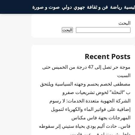
ئيسية
رياضة
فن و ثقافة
جهوي
دولي
صوت و صورة
البحث
البحث
Recent Posts
موجة حر تصل إلى 47 درجة من الخميس حتى
السبت
مصطفى لخصم يحسم وجهته السياسية ويلتحق
ب “النخلة” لخوض تشريعيات صفرو
الشركة الجهوية متعددة الخدمات: لا رسوم
إضافية على فواتير الماء والكهرباء لتمويل
المهرجانات بجهة فاس مكناس
فاس.. حادث أليم يودي بحياة ستيني إثر سقوطه
داخل بئر بمنزله في عين قادوس