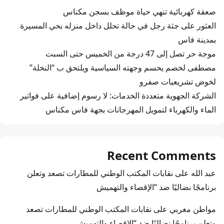
صعقة كهربائية تنهي حياة موظف بسجن مكناس
العثور على جثة رجل في حالة تحلل داخل منزله بحي المسيرة
بمدينة فاس
موجة حر تصل إلى 47 درجة من الخميس حتى السبت
مصطفى لخصم يحسم وجهته السياسية ويلتحق ب “النخلة”
لخوض تشريعيات صفرو
الشركة الجهوية متعددة الخدمات: لا رسوم إضافية على فواتير
الماء والكهرباء لتمويل المهرجانات بجهة فاس مكناس
Recent Comments
عبد الله
على
نقابات المكتب الوطني للمطارات تصعد وتعلن
برنامجًا نضاليًا ضد “الإقصاء والتهميش
مواطن مغربي
على
نقابات المكتب الوطني للمطارات تصعد
وتعلن برنامجًا نضاليًا ضد “الإقصاء والتهميش