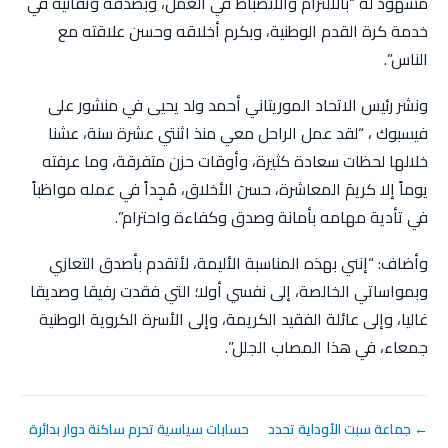
مشهود له “بالالتزام والانضباط في العمل، وبصدقه وتفانيه في
خدمة كرة القدم الوطنية، وبكرم أخلاقه وحسن علاقته مع
الناس”.
ونشر رئيس الاتحاد الموريتاني أحمد ولد يحيى في منشور على
فيسبوك ، “لقد عمل الراحل معي منذ اثنتي عشرة سنة، عشنا
خلالها لحظات سعادة كثيرة، وأوقات حزن متفرقة، وما عرفته
يوماً إلا كريمَ المعاشرة، حسنَ الأخلاق، مُجِداً في عمله مواظباً
في تأدية مهامه بأمانة وصدق وكفاءة واحترام”.
وأضاف: “إنني بهذه المناسبة الأليمة، لأتقدم بأصدق التعازي
وبمواساتي الخالصة، إلى نفسي أولا؛ التي فقدت رفيقا وصديقا
غاليا، وإلى عائلة الفقيد الكريمة، وإلى الأسرة الكروية الوطنية
جمعاء، في هذا المصاب الجلل”.
← جماعة سبت الأوداية تحدد
حسابات سياسية تحرم ساكنة دوار بدائرة