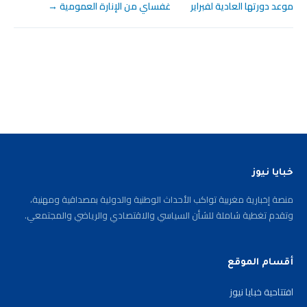
موعد دورتها العادية لفبراير
غفساي من الإنارة العمومية →
خبايا نيوز
منصة إخبارية مغربية تواكب الأحداث الوطنية والدولية بمصداقية ومهنية،
وتقدم تغطية شاملة للشأن السياسي والاقتصادي والرياضي والمجتمعي.
أقسام الموقع
افتتاحية خبايا نيوز