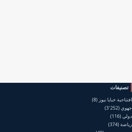
تصنيفات
افتتاحية خبايا نيوز
(8)
جهوي
(3٬252)
دولي
(116)
رياضة
(374)