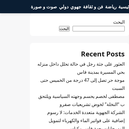
ئيسية
رياضة
فن و ثقافة
جهوي
دولي
صوت و صورة
البحث
البحث
Recent Posts
العثور على جثة رجل في حالة تحلل داخل منزله
بحي المسيرة بمدينة فاس
موجة حر تصل إلى 47 درجة من الخميس حتى
السبت
مصطفى لخصم يحسم وجهته السياسية ويلتحق
ب “النخلة” لخوض تشريعيات صفرو
الشركة الجهوية متعددة الخدمات: لا رسوم
إضافية على فواتير الماء والكهرباء لتمويل
المهرجانات بجهة فاس مكناس