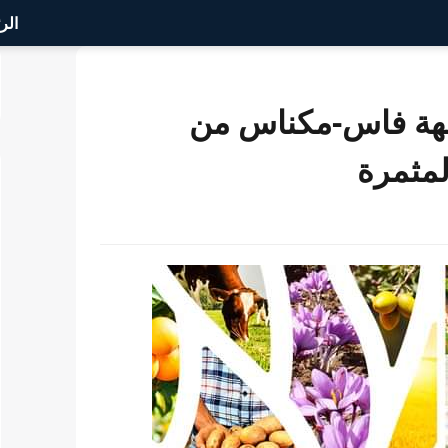
الر
 جهة فاس-مكناس من
لمثمرة