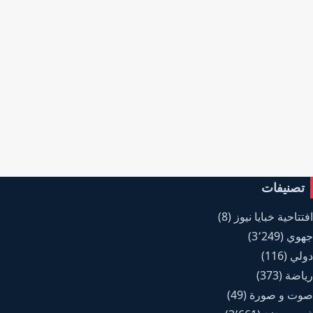
تصنيفات
افتتاحية خبايا نيوز
(8)
جهوي
(3٬249)
دولي
(116)
رياضة
(373)
صوت و صورة
(49)