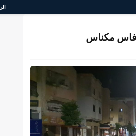
الر
 فاس مكناس