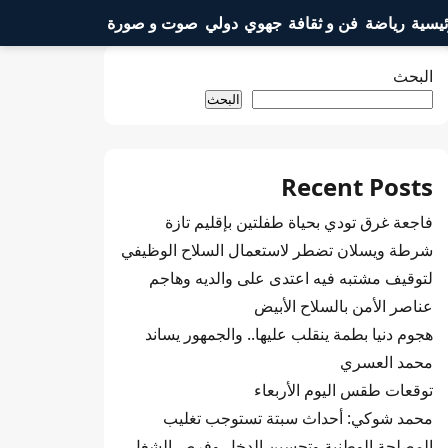
ئيسية
رياضة
فن و ثقافة
جهوي
دولي
صوت و صورة
البحث
البحث
Recent Posts
فاجعة غرق تودي بحياة طفلتين بإقليم تازة
شرطة ويسلان تضطر لاستعمال السلاح الوظيفي
لتوقيف مشتبه فيه اعتدى على والديه وهاجم
عناصر الأمن بالسلاح الأبيض
هجوم دنيا بطمة ينقلب عليها.. والجمهور يساند
محمد العسري
توقعات طقس اليوم الأربعاء
محمد شوكي: أحداث سبتة تستوجب تغليب
المصلحة الوطنية وتحسين الدخل وفرص الشغل