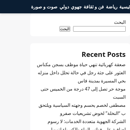
ئيسية
رياضة
فن و ثقافة
جهوي
دولي
صوت و صورة
البحث
البحث
Recent Posts
صعقة كهربائية تنهي حياة موظف بسجن مكناس
العثور على جثة رجل في حالة تحلل داخل منزله
بحي المسيرة بمدينة فاس
موجة حر تصل إلى 47 درجة من الخميس حتى
السبت
مصطفى لخصم يحسم وجهته السياسية ويلتحق
ب “النخلة” لخوض تشريعيات صفرو
الشركة الجهوية متعددة الخدمات: لا رسوم
إضافية على فواتير الماء والكهرباء لتمويل