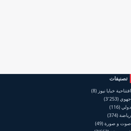
تصنيفات
افتتاحية خبايا نيوز
(8)
جهوي
(3٬253)
دولي
(116)
رياضة
(374)
صوت و صورة
(49)