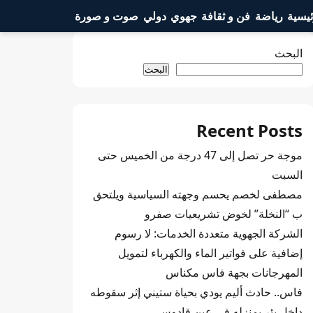
ئيسية
رياضة
فن و ثقافة
جهوي
دولي
صوت و صورة
البحث
البحث
Recent Posts
موجة حر تصل إلى 47 درجة من الخميس حتى
السبت
مصطفى لخصم يحسم وجهته السياسية ويلتحق
ب “النخلة” لخوض تشريعيات صفرو
الشركة الجهوية متعددة الخدمات: لا رسوم
إضافية على فواتير الماء والكهرباء لتمويل
المهرجانات بجهة فاس مكناس
فاس.. حادث أليم يودي بحياة ستيني إثر سقوطه
داخل بئر بمنزله في عين قادوس