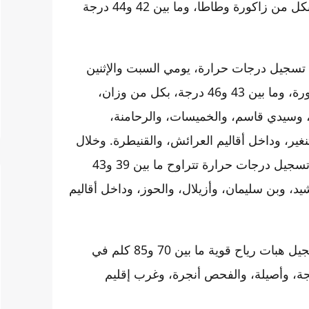
درجات حرارة يوم غد الجمعة، تتراوح ما بين 45 و48 درجة بكل من زاكورة وطاطا، وما بين 42 و44 درجة
، تسجيل درجات حرارة، يومي السبت والإثنين
المقبيلين، تتراوح ما بين 45 و48 درجة، بكل من طاطا وزاكورة، وما بين 43 و46 درجة، بكل من وزان،
 وسيدي قاسم، والخميسات، والرحامنة،
ير، وداخل أقاليم العرائش، والقنيطرة. وخلال
الفترة الممتدة من السبت إلى الإثنين المقبلين، يتوقع أيضا، تسجيل درجات حرارة تتراوح ما بين 39 و43
، وبن سليمان، وأزيلال، والحوز، وداخل أقاليم
ويتوقع كذلك، وفق النشرة ذاتها (مستوى يقظة برتقالي) تسجيل هبات رياح قوية ما بين 70 و85 كلم في
نجة، وأصيلة، والفحص أنجرة، وغرب إقليم