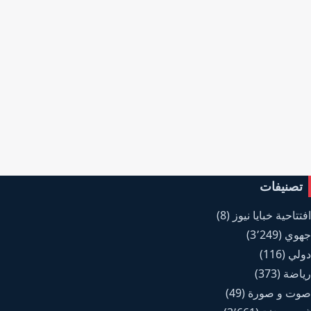
تصنيفات
افتتاحية خبايا نيوز
(8)
جهوي
(3٬249)
دولي
(116)
رياضة
(373)
صوت و صورة
(49)