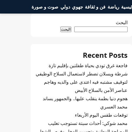
ئيسية
رياضة
فن و ثقافة
جهوي
دولي
صوت و صورة
البحث
البحث
Recent Posts
فاجعة غرق تودي بحياة طفلتين بإقليم تازة
شرطة ويسلان تضطر لاستعمال السلاح الوظيفي
لتوقيف مشتبه فيه اعتدى على والديه وهاجم
عناصر الأمن بالسلاح الأبيض
هجوم دنيا بطمة ينقلب عليها.. والجمهور يساند
محمد العسري
توقعات طقس اليوم الأربعاء
محمد شوكي: أحداث سبتة تستوجب تغليب
المصلحة الوطنية وتحسين الدخل وفرص الشغل