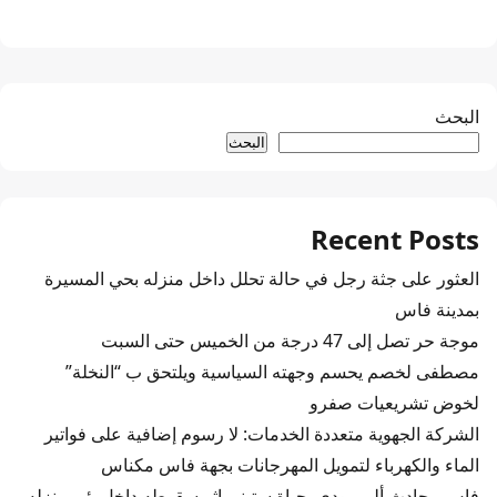
البحث
البحث
Recent Posts
العثور على جثة رجل في حالة تحلل داخل منزله بحي المسيرة
بمدينة فاس
موجة حر تصل إلى 47 درجة من الخميس حتى السبت
مصطفى لخصم يحسم وجهته السياسية ويلتحق ب “النخلة”
لخوض تشريعيات صفرو
الشركة الجهوية متعددة الخدمات: لا رسوم إضافية على فواتير
الماء والكهرباء لتمويل المهرجانات بجهة فاس مكناس
فاس.. حادث أليم يودي بحياة ستيني إثر سقوطه داخل بئر بمنزله