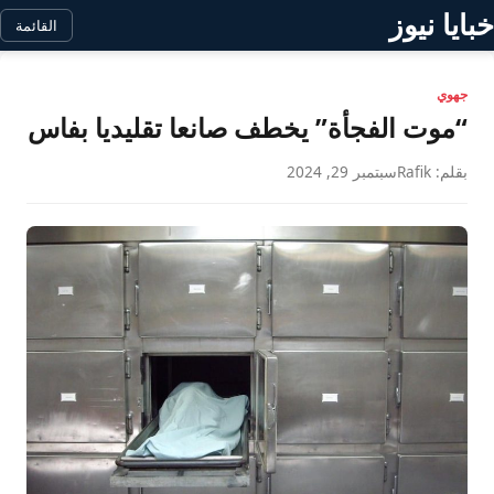
خبايا نيوز
القائمة
جهوي
“موت الفجأة” يخطف صانعا تقليديا بفاس
بقلم: Rafik
سبتمبر 29, 2024