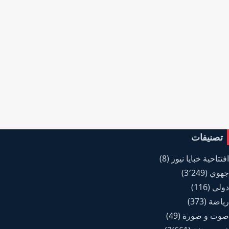
تصنيفات
افتتاحية خبايا نيوز
(8)
جهوي
(3٬249)
دولي
(116)
رياضة
(373)
صوت و صورة
(49)