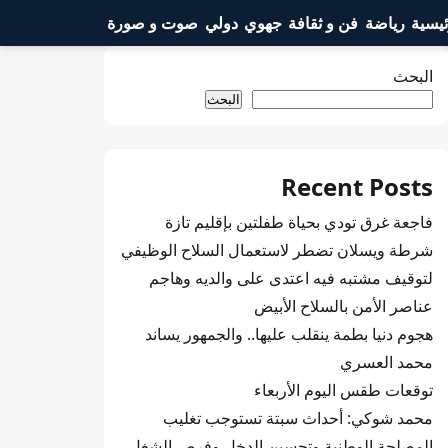
ئيسية
رياضة
فن و ثقافة
جهوي
دولي
صوت و صورة
البحث
البحث
Recent Posts
فاجعة غرق تودي بحياة طفلتين بإقليم تازة
شرطة ويسلان تضطر لاستعمال السلاح الوظيفي
لتوقيف مشتبه فيه اعتدى على والديه وهاجم
عناصر الأمن بالسلاح الأبيض
هجوم دنيا بطمة ينقلب عليها.. والجمهور يساند
محمد العسري
توقعات طقس اليوم الأربعاء
محمد شوكي: أحداث سبتة تستوجب تغليب
المصلحة الوطنية وتحسين الدخل وفرص الشغل