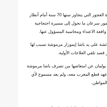
وحسب مصادر محلية فإن رجل السلطة قام بالصفع السيدة العجوز التي يتجاوز سنها 70 سنة أمام أنظار
ور سرعان ما تحول إلى مسيرة احتجاجية
قعة الاعتداء ومحاسبة المسؤول عنها.
ئشة على يد باشا إيموزار مرموشة تسبب لها
د تلقي العلاجات الأولية.
 بولمان عن امتعاضها من تصرف باشا مرموشة
 عهد قطع المغرب معه، ولم يعد مسموح لأي
لمواطن.