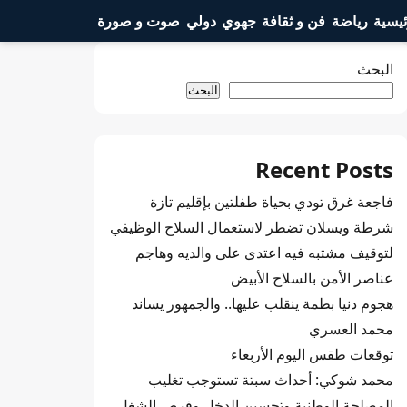
ئيسية
رياضة
فن و ثقافة
جهوي
دولي
صوت و صورة
البحث
البحث
Recent Posts
فاجعة غرق تودي بحياة طفلتين بإقليم تازة
شرطة ويسلان تضطر لاستعمال السلاح الوظيفي
لتوقيف مشتبه فيه اعتدى على والديه وهاجم
عناصر الأمن بالسلاح الأبيض
هجوم دنيا بطمة ينقلب عليها.. والجمهور يساند
محمد العسري
توقعات طقس اليوم الأربعاء
محمد شوكي: أحداث سبتة تستوجب تغليب
المصلحة الوطنية وتحسين الدخل وفرص الشغل