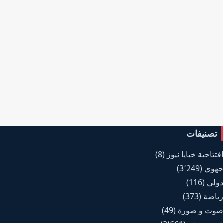
تصنيفات
افتتاحية خبايا نيوز
(8)
جهوي
(3٬249)
دولي
(116)
رياضة
(373)
صوت و صورة
(49)