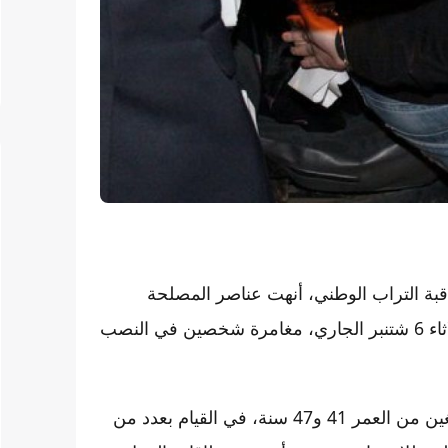
اقبة التراب الوطني، أنهت عناصر المصلحة
الولاية للشرطة القضائية بولاية أمن العيون، زوال أمس الثلاثاء 6 شتنبر الجاري، مغامرة شخصين في النصب
وجاءت عملية التوقيف، بعد الاشتباه في تورط المعنيين البالغين من العمر 41 و47 سنة، في القيام بعدد من