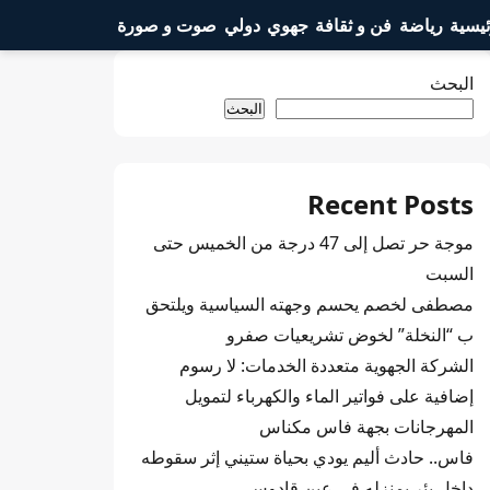
ئيسية
رياضة
فن و ثقافة
جهوي
دولي
صوت و صورة
البحث
البحث
Recent Posts
موجة حر تصل إلى 47 درجة من الخميس حتى
السبت
مصطفى لخصم يحسم وجهته السياسية ويلتحق
ب “النخلة” لخوض تشريعيات صفرو
الشركة الجهوية متعددة الخدمات: لا رسوم
إضافية على فواتير الماء والكهرباء لتمويل
المهرجانات بجهة فاس مكناس
فاس.. حادث أليم يودي بحياة ستيني إثر سقوطه
داخل بئر بمنزله في عين قادوس