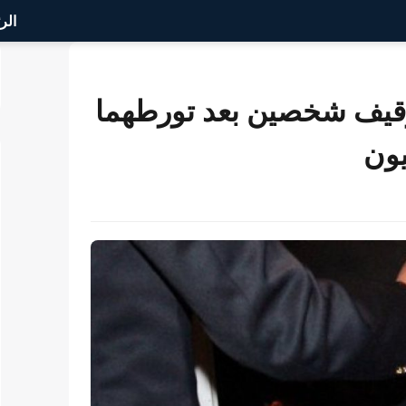
الر
 توقيف شخصين بعد تورطهما
يون