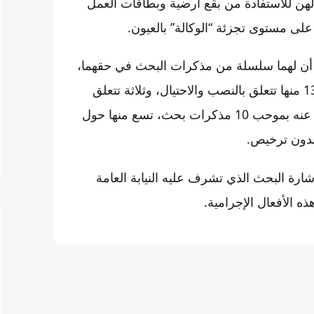
لهن للاستفادة من بقع أرضية وبطاقات العمل
على مستوى تجزئة “الوكالة” بالعيون.
. أن لهما سلسلة من مذكرات البحث في حقهما،
المشتبه فيه الأول مبحوث بموجب 16 مذكرة بحث وطنية، 13 منها تتعلق بالنصب والاحتيال، وثلاثة تتعلق
بإصدار شيكات بدون رصيد، بينما المشتبه فيه الثاني مبحوث عنه بموحب 10 مذكرات بحث، تسع منها حول
بدون ترخيص.
شارة البحث الذي تشرف عليه النيابة العامة
 الأفعال الإجرامية.