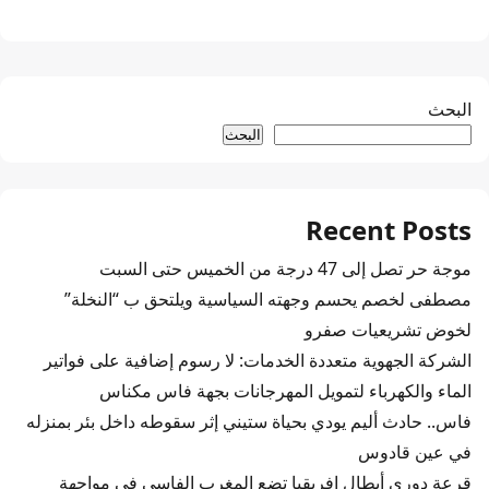
البحث
البحث
Recent Posts
موجة حر تصل إلى 47 درجة من الخميس حتى السبت
مصطفى لخصم يحسم وجهته السياسية ويلتحق ب “النخلة”
لخوض تشريعيات صفرو
الشركة الجهوية متعددة الخدمات: لا رسوم إضافية على فواتير
الماء والكهرباء لتمويل المهرجانات بجهة فاس مكناس
فاس.. حادث أليم يودي بحياة ستيني إثر سقوطه داخل بئر بمنزله
في عين قادوس
قرعة دوري أبطال إفريقيا تضع المغرب الفاسي في مواجهة