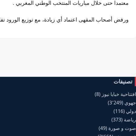
معتمدا حتى خلال مباريات المنتخب الوطني المغربي .
ورفض أصحاب المقهى اعتماد أي زيادة، مع توزيع الورود تفائ
تصنيفات
افتتاحية خبايا نيوز
(8)
جهوي
(3٬249)
دولي
(116)
رياضة
(373)
صوت و صورة
(49)