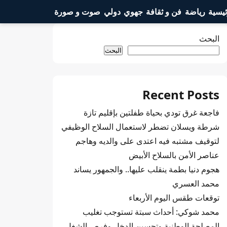
ئيسية
رياضة
فن و ثقافة
جهوي
دولي
صوت و صورة
البحث
البحث
Recent Posts
فاجعة غرق تودي بحياة طفلتين بإقليم تازة
شرطة ويسلان تضطر لاستعمال السلاح الوظيفي
لتوقيف مشتبه فيه اعتدى على والديه وهاجم
عناصر الأمن بالسلاح الأبيض
هجوم دنيا بطمة ينقلب عليها.. والجمهور يساند
محمد العسري
توقعات طقس اليوم الأربعاء
محمد شوكي: أحداث سبتة تستوجب تغليب
المصلحة الوطنية وتحسين الدخل وفرص الشغل