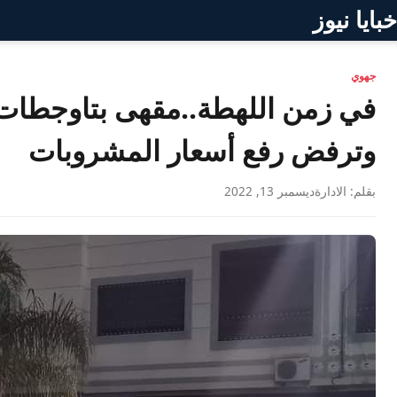
خبايا نيوز
جهوي
في زمن اللهطة..مقهى بتاوجطات ت
وترفض رفع أسعار المشروبات
بقلم: الادارة
ديسمبر 13, 2022