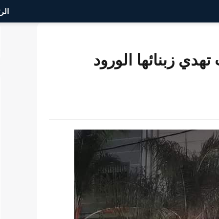
الر
هدي زبنائها الورود