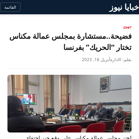
خبايا نيوز
القائمة
جهوي
فضيحة..مستشارة بمجلس عمالة مكناس
تختار “الحريك” بفرنسا
بقلم: الادارة
أبريل 18, 2023
اهتز مجلس عمالة مكناس على وقع خبر اختفاء