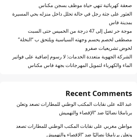
صعقة كهربائية تنهي حياة موظف بسجن مكناس
العثور على جثة رجل في حالة تحلل داخل منزله بحي المسيرة
بمدينة فاس
موجة حر تصل إلى 47 درجة من الخميس حتى السبت
مصطفى لخصم يحسم وجهته السياسية ويلتحق ب “النخلة”
لخوض تشريعيات صفرو
الشركة الجهوية متعددة الخدمات: لا رسوم إضافية على فواتير
الماء والكهرباء لتمويل المهرجانات بجهة فاس مكناس
Recent Comments
عبد الله
على
نقابات المكتب الوطني للمطارات تصعد وتعلن
برنامجًا نضاليًا ضد “الإقصاء والتهميش
مواطن مغربي
على
نقابات المكتب الوطني للمطارات تصعد
وتعلن برنامجًا نضاليًا ضد “الإقصاء والتهميش