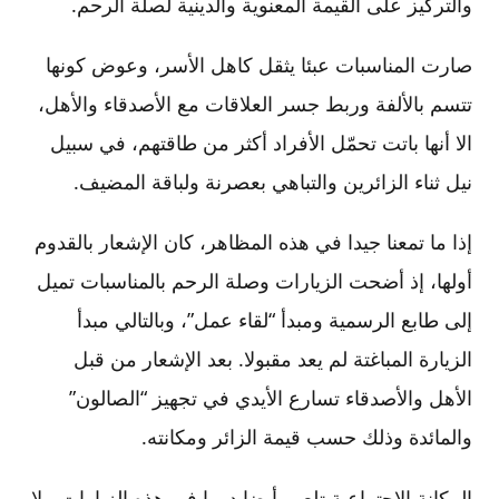
والتركيز على القيمة المعنوية والدينية لصلة الرحم.
صارت المناسبات عبئا يثقل كاهل الأسر، وعوض كونها
تتسم بالألفة وربط جسر العلاقات مع الأصدقاء والأهل،
الا أنها باتت تحمّل الأفراد أكثر من طاقتهم، في سبيل
نيل ثناء الزائرين والتباهي بعصرنة ولباقة المضيف.
إذا ما تمعنا جيدا في هذه المظاهر، كان الإشعار بالقدوم
أولها، إذ أضحت الزيارات وصلة الرحم بالمناسبات تميل
إلى طابع الرسمية ومبدأ “لقاء عمل”، وبالتالي مبدأ
الزيارة المباغتة لم يعد مقبولا. بعد الإشعار من قبل
الأهل والأصدقاء تسارع الأيدي في تجهيز “الصالون”
والمائدة وذلك حسب قيمة الزائر ومكانته.
المكانة الاجتماعية تلعب أيضا دورا في هذه الزيارات ، لا