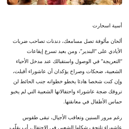
أسية اسحارت
ألحان مألوفة تصل مسامعك، دندنات تصاحب ضربات
الأيادي على “البندير”، ومن بعيد تسرع إيقاعات
“التعريجة” في الوصول واستقبالك عند مدخل الأحياء
الشعبية، ضحكات وصراخ يؤكدان أن عاشوراء أقبلت،
وإن كنت شخصا هادئا يخطو خطواته جنب الحائط لن
تروقك ضجة عاشوراء واحتفالاتها الشعبية التي لم يخبو
حماس الأطفال في معانقتها.
رغم مرور السنين وتعاقب الأجيال، تبقى طقوس
عاشوراء تلتحف شكلها الشعبي في الاحتفال، أب يقلّب