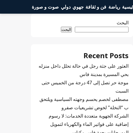
ئيسية
رياضة
فن و ثقافة
جهوي
دولي
صوت و صورة
البحث
البحث
Recent Posts
العثور على جثة رجل في حالة تحلل داخل منزله
بحي المسيرة بمدينة فاس
موجة حر تصل إلى 47 درجة من الخميس حتى
السبت
مصطفى لخصم يحسم وجهته السياسية ويلتحق
ب “النخلة” لخوض تشريعيات صفرو
الشركة الجهوية متعددة الخدمات: لا رسوم
إضافية على فواتير الماء والكهرباء لتمويل
المهرجانات بجهة فاس مكناس