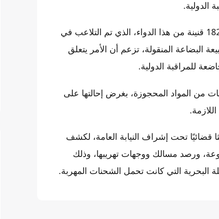
 الدولية.
وحسب تقارير إعلامية فإن الشحنات المحجوزة بلغت 182.200 قنينة من هذا الدواء، الذي تم التلاعب في
ة البضاعة المنقولة، تزعم أن الأمر يتعلق
ضعة للمراقبة الدولية.
نات من المواد المحجوزة، بغرض إحالتها على
للازمة.
 قضائيًا تحت إشراف النيابة العامة، لكشف
عة، ورصد مسالك ووجهات تهريبها، وذلك
لة البحرية التي كانت تحمل الشحنات المهربة.