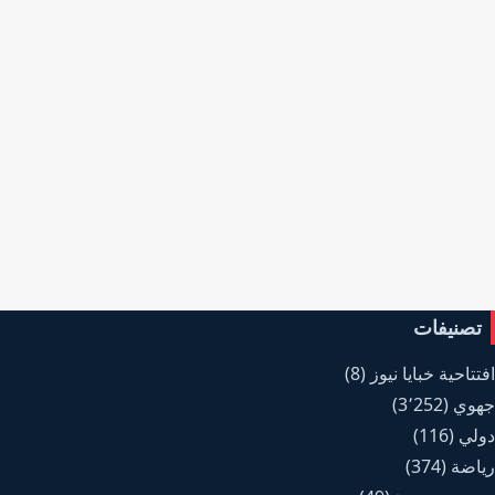
تصنيفات
افتتاحية خبايا نيوز
(8)
جهوي
(3٬252)
دولي
(116)
رياضة
(374)