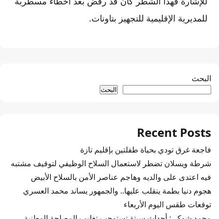
للإشارة فهذا الشطر كان قد رفض بعد أخطاء مسطربة
للمديرية الإقليمية للتجهيز بتاونات.
البحث
البحث
Recent Posts
فاجعة غرق تودي بحياة طفلتين بإقليم تازة
شرطة ويسلان تضطر لاستعمال السلاح الوظيفي لتوقيف مشتبه
فيه اعتدى على والديه وهاجم عناصر الأمن بالسلاح الأبيض
هجوم دنيا بطمة ينقلب عليها.. والجمهور يساند محمد العسري
توقعات طقس اليوم الأربعاء
محمد شوكي: أحداث سبتة تستوجب تغليب المصلحة الوطنية