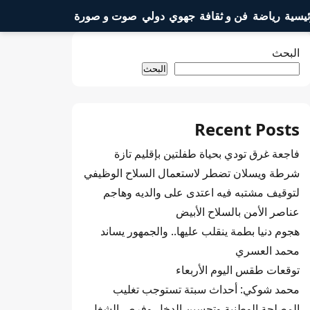
ئيسية
رياضة
فن و ثقافة
جهوي
دولي
صوت و صورة
البحث
البحث
Recent Posts
فاجعة غرق تودي بحياة طفلتين بإقليم تازة
شرطة ويسلان تضطر لاستعمال السلاح الوظيفي
لتوقيف مشتبه فيه اعتدى على والديه وهاجم
عناصر الأمن بالسلاح الأبيض
هجوم دنيا بطمة ينقلب عليها.. والجمهور يساند
محمد العسري
توقعات طقس اليوم الأربعاء
محمد شوكي: أحداث سبتة تستوجب تغليب
المصلحة الوطنية وتحسين الدخل وفرص الشغل