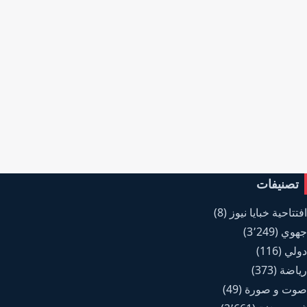
تصنيفات
افتتاحية خبايا نيوز
(8)
جهوي
(3٬249)
دولي
(116)
رياضة
(373)
صوت و صورة
(49)