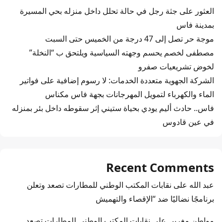
العثور على جثة رجل في حالة تحلل داخل منزله بحي المسيرة
بمدينة فاس
موجة حر تصل إلى 47 درجة من الخميس حتى السبت
مصطفى لخصم يحسم وجهته السياسية ويلتحق ب “النخلة”
لخوض تشريعيات صفرو
الشركة الجهوية متعددة الخدمات: لا رسوم إضافية على فواتير
الماء والكهرباء لتمويل المهرجانات بجهة فاس مكناس
فاس.. حادث أليم يودي بحياة ستيني إثر سقوطه داخل بئر بمنزله
في عين قادوس
Recent Comments
عبد الله
على
نقابات المكتب الوطني للمطارات تصعد وتعلن
برنامجًا نضاليًا ضد “الإقصاء والتهميش
مواطن مغربي
على
نقابات المكتب الوطني للمطارات تصعد