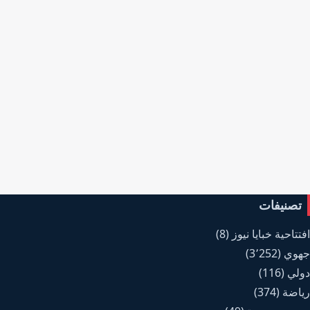
تصنيفات
افتتاحية خبايا نيوز
(8)
جهوي
(3٬252)
دولي
(116)
رياضة
(374)