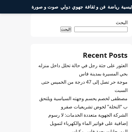
ئيسية
رياضة
فن و ثقافة
جهوي
دولي
صوت و صورة
البحث
البحث
Recent Posts
العثور على جثة رجل في حالة تحلل داخل منزله
بحي المسيرة بمدينة فاس
موجة حر تصل إلى 47 درجة من الخميس حتى
السبت
مصطفى لخصم يحسم وجهته السياسية ويلتحق
ب “النخلة” لخوض تشريعيات صفرو
الشركة الجهوية متعددة الخدمات: لا رسوم
إضافية على فواتير الماء والكهرباء لتمويل
المهرجانات بجهة فاس مكناس